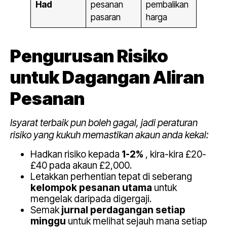
Had
pesanan
pembalikan
pasaran
harga
Pengurusan Risiko
untuk Dagangan Aliran
Pesanan
Isyarat terbaik pun boleh gagal, jadi peraturan
risiko yang kukuh memastikan akaun anda kekal:
Hadkan risiko kepada
1-2%
, kira-kira £20-
£40 pada akaun £2,000.
Letakkan perhentian tepat di seberang
kelompok pesanan utama
untuk
mengelak daripada digergaji.
Semak
jurnal perdagangan setiap
minggu
untuk melihat sejauh mana setiap