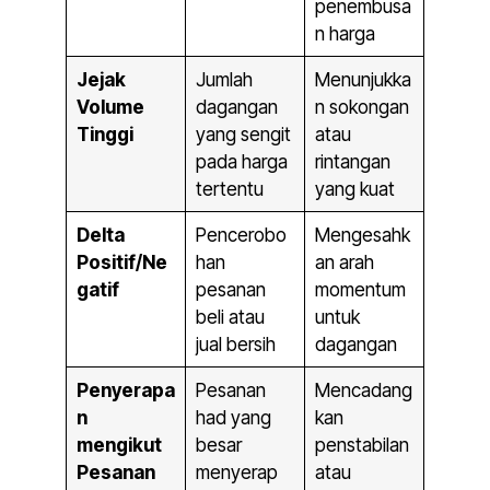
penembusa
n harga
Jejak
Jumlah
Menunjukka
Volume
dagangan
n sokongan
Tinggi
yang sengit
atau
pada harga
rintangan
tertentu
yang kuat
Delta
Pencerobo
Mengesahk
Positif/Ne
han
an arah
gatif
pesanan
momentum
beli atau
untuk
jual bersih
dagangan
Penyerapa
Pesanan
Mencadang
n
had yang
kan
mengikut
besar
penstabilan
Pesanan
menyerap
atau