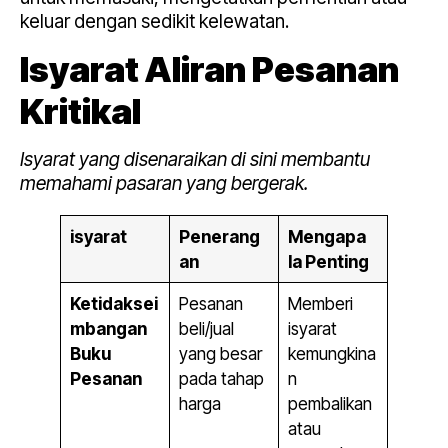
keluar dengan sedikit kelewatan.
Isyarat Aliran Pesanan
Kritikal
Isyarat yang disenaraikan di sini membantu
memahami pasaran yang bergerak.
isyarat
Penerang
Mengapa
an
Ia Penting
Ketidaksei
Pesanan
Memberi
mbangan
beli/jual
isyarat
Buku
yang besar
kemungkina
Pesanan
pada tahap
n
harga
pembalikan
atau