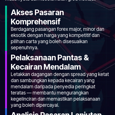
Akses Pasaran
Komprehensif
Berdagang pasangan forex major, minor dan
eksotik dengan harga yang kompetitif dan
pilihan carta yang boleh disesuaikan
sepenuhnya.
Pelaksanaan Pantas &
Kecairan Mendalam
Letakkan dagangan dengan spread yang ketat
dan sambungkan kepada kecairan yang
mendalam daripada penyedia peringkat
teratas — membantu mengurangkan
kegelinciran dan memastikan pelaksanaan
yang boleh dipercayai.