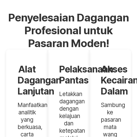
Penyelesaian Dagangan
Profesional untuk
Pasaran Moden!
Alat
Pelaksanaan
Akses
Dagangan
Pantas
Kecaira
Lanjutan
Dalam
Letakkan
dagangan
Manfaatkan
Sambung
dengan
analitik
ke
kelajuan
yang
pasaran
dan
berkuasa,
mata
ketepatan
carta
wang