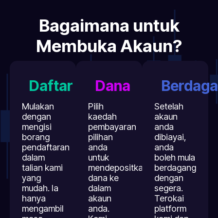
Bagaimana untuk
Membuka Akaun?
Daftar
Dana
Berdag
Mulakan
Pilih
Setelah
dengan
kaedah
akaun
mengisi
pembayaran
anda
borang
pilihan
dibiayai,
pendaftaran
anda
anda
dalam
untuk
boleh mula
talian kami
mendepositkan
berdagang
yang
dana ke
dengan
mudah. Ia
dalam
segera.
hanya
akaun
Terokai
mengambil
anda.
platform