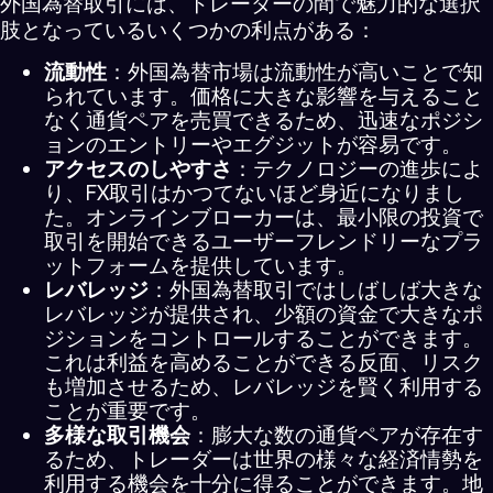
外国為替取引には、トレーダーの間で魅力的な選択
肢となっているいくつかの利点がある：
流動性
：外国為替市場は流動性が高いことで知
られています。価格に大きな影響を与えること
なく通貨ペアを売買できるため、迅速なポジシ
ョンのエントリーやエグジットが容易です。
アクセスのしやすさ
：テクノロジーの進歩によ
り、FX取引はかつてないほど身近になりまし
た。オンラインブローカーは、最小限の投資で
取引を開始できるユーザーフレンドリーなプラ
ットフォームを提供しています。
レバレッジ
：外国為替取引ではしばしば大きな
レバレッジが提供され、少額の資金で大きなポ
ジションをコントロールすることができます。
これは利益を高めることができる反面、リスク
も増加させるため、レバレッジを賢く利用する
ことが重要です。
多様な取引機会
：膨大な数の通貨ペアが存在す
るため、トレーダーは世界の様々な経済情勢を
利用する機会を十分に得ることができます。地