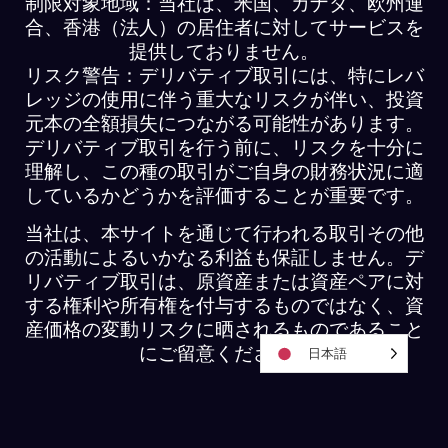
制限対象地域：当社は、米国、カナダ、欧州連
合、香港（法人）の居住者に対してサービスを
提供しておりません。
リスク警告：デリバティブ取引には、特にレバ
レッジの使用に伴う重大なリスクが伴い、投資
元本の全額損失につながる可能性があります。
デリバティブ取引を行う前に、リスクを十分に
理解し、この種の取引がご自身の財務状況に適
しているかどうかを評価することが重要です。
当社は、本サイトを通じて行われる取引その他
の活動によるいかなる利益も保証しません。デ
リバティブ取引は、原資産または資産ペアに対
する権利や所有権を付与するものではなく、資
産価格の変動リスクに晒されるものであること
にご留意ください。
日本語
ZenGTP © 2026年 全著作権所有