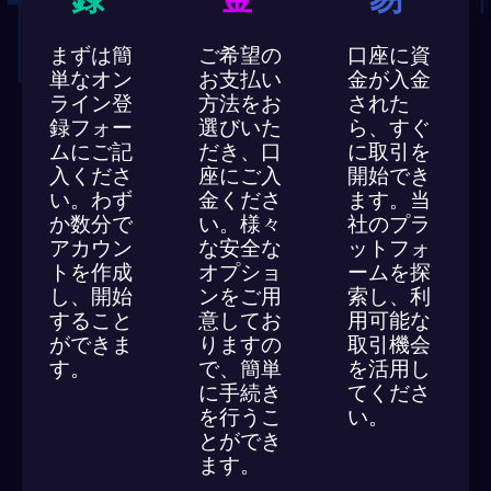
まずは簡
ご希望の
口座に資
単なオン
お支払い
金が入金
ライン登
方法をお
された
録フォー
選びいた
ら、すぐ
ムにご記
だき、口
に取引を
入くださ
座にご入
開始でき
い。わず
金くださ
ます。当
か数分で
い。様々
社のプラ
アカウン
な安全な
ットフォ
トを作成
オプショ
ームを探
し、開始
ンをご用
索し、利
すること
意してお
用可能な
ができま
りますの
取引機会
す。
で、簡単
を活用し
に手続き
てくださ
を行うこ
い。
とができ
ます。