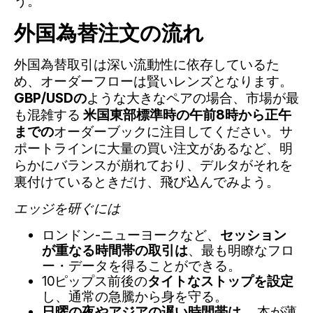
う。
外国為替注文の流れ
外国為替取引は深い流動性に依存しているた
め、オーダーフローは賢いレンズとなります。
GBP/USDの
ような大きなペアの場合、市場が最
も混雑する
米国東部標準時の午前8時から正午
までの
オーダーブックに注目してください。サ
ポートラインに大量の買い注文があるなど、明
らかにバランスが崩れており、デルタがそれを
裏付けているときだけ、飛び込んでみよう。
エッジを研ぐには
ロンドン-ニューヨークなど、
セッション
が重なる時間帯の取引は
、最も明瞭なフロ
ー・データを得ることができる。
10ピップス前後の
タイトなストップを設定
し、通常の急騰から身を守る。
日曜の夜やアジアの遅い時間帯は
、本が薄