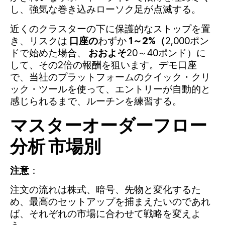
し、強気な巻き込みローソク足が点滅する。
近くのクラスターの下に保護的なストップを置
き、リスクは
口座の
わずか
1～2%（
2,000ポン
ドで始めた場合、
おおよそ
20～40ポンド）に
して、その2倍の報酬を狙います。デモ口座
で、当社のプラットフォームのクイック・クリ
ック・ツールを使って、エントリーが自動的と
感じられるまで、ルーチンを練習する。
マスター
オーダーフロー
分析
市場別
注意
：
注文の流れは株式、暗号、先物と変化するた
め、最高のセットアップを捕まえたいのであれ
ば、それぞれの市場に合わせて戦略を変えよ