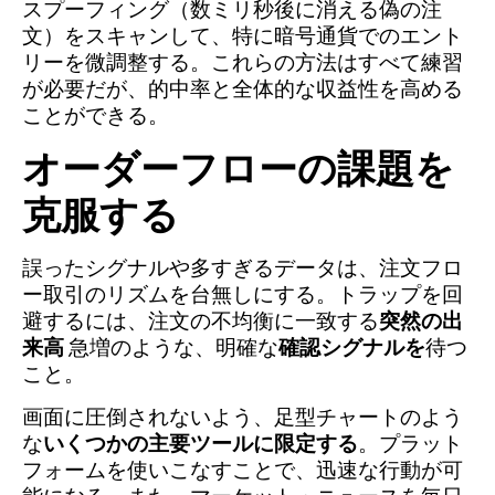
スプーフィング（数ミリ秒後に消える偽の注
文）をスキャンして、特に暗号通貨でのエント
リーを微調整する。これらの方法はすべて練習
が必要だが、的中率と全体的な収益性を高める
ことができる。
オーダーフローの課題を
克服する
誤ったシグナルや多すぎるデータは、注文フロ
ー取引のリズムを台無しにする。トラップを回
避するには、注文の不均衡に一致する
突然の出
来高
急増のような、明確な
確認シグナルを
待つ
こと。
画面に圧倒されないよう、足型チャートのよう
な
いくつかの主要ツールに限定する
。プラット
フォームを使いこなすことで、迅速な行動が可