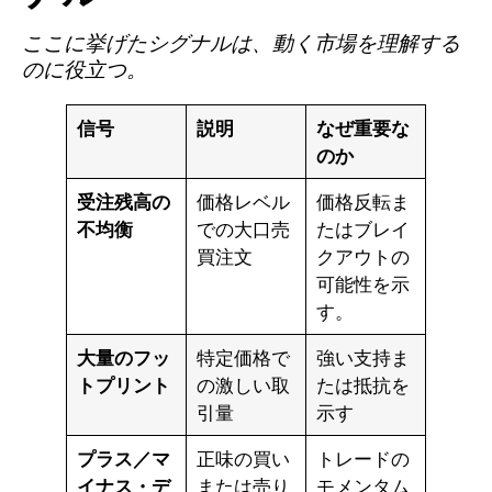
ここに挙げたシグナルは、動く市場を理解する
のに役立つ。
信号
説明
なぜ重要な
のか
受注残高の
価格レベル
価格反転ま
不均衡
での大口売
たはブレイ
買注文
クアウトの
可能性を示
す。
大量のフッ
特定価格で
強い支持ま
トプリント
の激しい取
たは抵抗を
引量
示す
プラス／マ
正味の買い
トレードの
イナス・デ
または売り
モメンタム