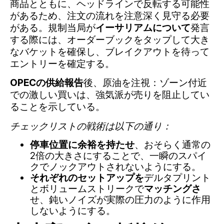
商品とともに、ヘッドラインで反転する可能性
があるため、注文の流れを注意深く見守る必要
がある。規制当局が
イーサリアムについて
発言
する際には、オーダーブックをタップして大き
なバケットを確保し、ブレイクアウトを待って
エントリーを確定する。
OPECの供給報告
後、原油を注視：ゾーン付近
での激しい買いは、強気派が売りを阻止してい
ることを示している。
チェックリストの戦術は以下の通り：
停車位置に余裕を持たせ
、おそらく通常の
2倍の大きさにすることで、一瞬のスパイ
クでノックアウトされないようにする。
それぞれのセットアップを
デルタプリント
とボリュームストリークで
マッチングさ
せ、鈍いノイズが実際の圧力のように作用
しないようにする。