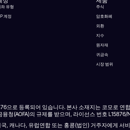
계정
제품
계좌 유형
주식
IP 계정
암호화폐
외환
지수
원자재
귀금속
시장 범위
 15876으로 등록되어 있습니다. 본사 소재지는 코모로 
융청(AOFA)의 규제를 받으며, 라이선스 번호 L15876
미국, 캐나다, 유럽연합 또는 홍콩(법인) 거주자에게 서