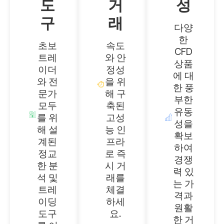
도
거
성
구
래
다양
한
초보
속도
CFD
트레
와 안
상품
이더
정성
에 대
와 전
을 위
한 풍
문가
해 구
부한
모두
축된
유동
를 위
고성
성을
해 설
능 인
확보
계된
프라
하여
정교
로 즉
경쟁
한 분
시 거
력 있
석 및
래를
는 가
트레
체결
격과
이딩
하세
원활
도구
요.
한 거