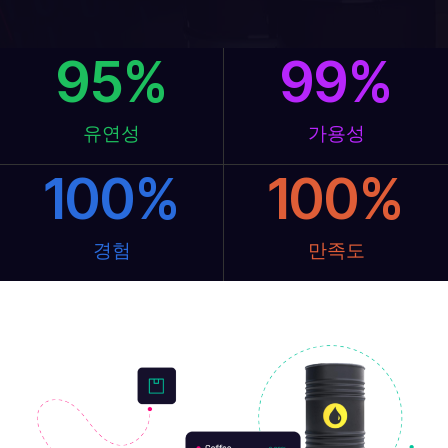
95
%
99
%
유연성
가용성
100
%
100
%
경험
만족도